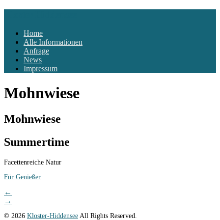
Kloster-Hiddensee
Home
Alle Informationen
Anfrage
News
Impressum
Mohnwiese
Mohnwiese
Summertime
Facettenreiche Natur
Für Genießer
Post
←
→
navigation
© 2026
Kloster-Hiddensee
All Rights Reserved.