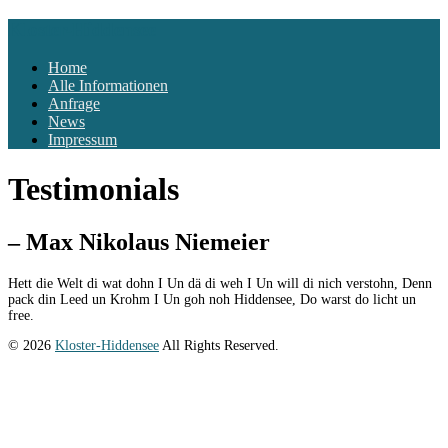
Kloster-Hiddensee
Home
Alle Informationen
Anfrage
News
Impressum
Testimonials
– Max Nikolaus Niemeier
Hett die Welt di wat dohn I Un dä di weh I Un will di nich verstohn, Denn
pack din Leed un Krohm I Un goh noh Hiddensee, Do warst do licht un
free.
© 2026
Kloster-Hiddensee
All Rights Reserved.