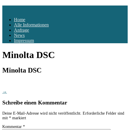
Kloster-Hiddensee
Home
Alle Informationen
Anfrage
News
Impressum
Minolta DSC
Minolta DSC
Post
→
navigation
Schreibe einen Kommentar
Deine E-Mail-Adresse wird nicht veröffentlicht.
Erforderliche Felder sind
mit
*
markiert
Kommentar
*