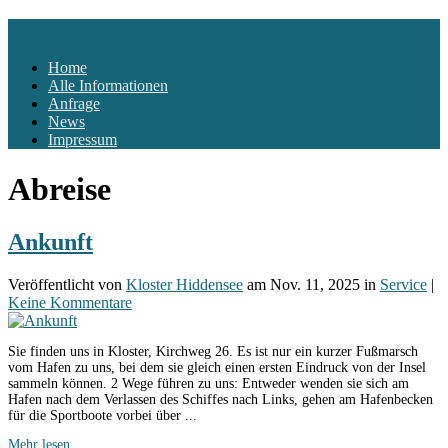
Kloster-Hiddensee
Home
Alle Informationen
Anfrage
News
Impressum
Abreise
Ankunft
Veröffentlicht
von
Kloster Hiddensee
am Nov. 11, 2025
in
Service
|
Keine Kommentare
Sie finden uns in Kloster, Kirchweg 26. Es ist nur ein kurzer Fußmarsch
vom Hafen zu uns, bei dem sie gleich einen ersten Eindruck von der Insel
sammeln können. 2 Wege führen zu uns: Entweder wenden sie sich am
Hafen nach dem Verlassen des Schiffes nach Links, gehen am Hafenbecken
für die Sportboote vorbei über ...
Mehr lesen