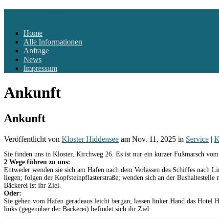
Kloster-Hiddensee
Home
Alle Informationen
Anfrage
News
Impressum
Ankunft
Ankunft
Veröffentlicht
von
Kloster Hiddensee
am Nov. 11, 2025
in
Service
|
K
Sie finden uns in Kloster, Kirchweg 26. Es ist nur ein kurzer Fußmarsch vom
2 Wege führen zu uns:
Entweder wenden sie sich am Hafen nach dem Verlassen des Schiffes nach Link
liegen; folgen der Kopfsteinpflasterstraße; wenden sich an der Bushaltestelle
Bäckerei ist ihr Ziel.
Oder:
Sie gehen vom Hafen geradeaus leicht bergan; lassen linker Hand das Hotel H
links (gegenüber der Bäckerei) befindet sich ihr Ziel.